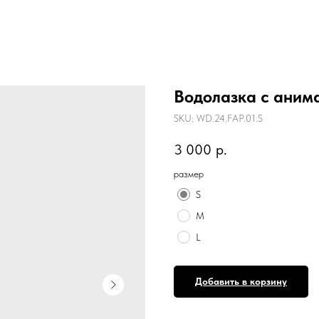
Водолазка с аним
SKU:
WD.24.FAP.01.S
3 000
р.
размер
S
M
L
Добавить в корзину