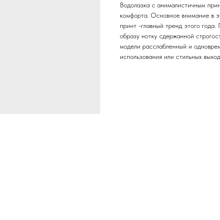
Водолазка с анималистичным прин
комфорта. Основное внимание в э
принт -главный тренд этого года
образу нотку сдержанной строгос
модели расслабленный и одноврем
использования или стильных выход